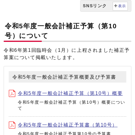
SNSリンク
表示
令和5年度一般会計補正予算（第10
号）について
令和6年第1回臨時会（1月）に上程されました補正予
算案について掲載いたします。
令和5年度一般会計補正予算概要及び予算書
令和5年度一般会計補正予算（第10号）概要
令和5年度一般会計補正予算（第10号）概要につい
て
令和5年度一般会計補正予算書（第10号）
令和5年度一般会計補正予算第10号の予算書