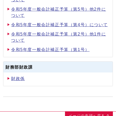
令和5年度一般会計補正予算（第5号）他2件に
ついて
令和5年度一般会計補正予算（第4号）について
令和5年度一般会計補正予算（第2号）他1件に
ついて
令和5年度一般会計補正予算（第1号）
財務部財政課
財政係
ページの先頭へ戻る