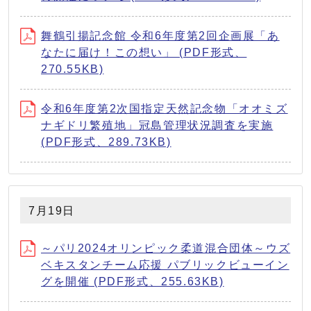
舞鶴引揚記念館 令和6年度第2回企画展「あ
なたに届け！この想い」 (PDF形式、
270.55KB)
令和6年度第2次国指定天然記念物「オオミズ
ナギドリ繁殖地」冠島管理状況調査を実施
(PDF形式、289.73KB)
7月19日
～パリ2024オリンピック柔道混合団体～ウズ
ベキスタンチーム応援 パブリックビューイン
グを開催 (PDF形式、255.63KB)