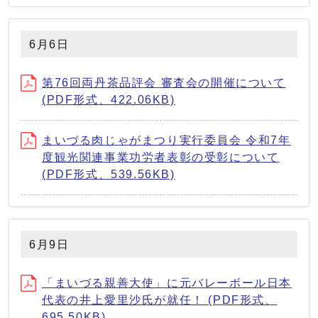
6月6日
第76回両丹茶品評会 審査会の開催について
(PDF形式、422.06KB)
まいづる⾁じゃがまつり実⾏委員会 令和7年
度観光関連事業功労者表彰の受彰について
(PDF形式、539.56KB)
6月9日
「まいづる親善大使」に元バレーボール日本
代表の井上愛里沙氏が就任！ (PDF形式、
695.50KB)