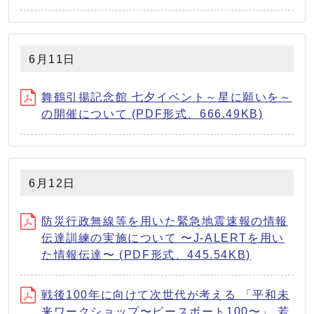
6月11日
舞鶴引揚記念館 七夕イベント～星に願いを～
の開催について (PDF形式、666.49KB)
6月12日
防災⾏政無線等を⽤いた緊急地震速報の情報
伝達訓練の実施について 〜J-ALERTを⽤い
た情報伝達〜 (PDF形式、445.54KB)
戦後100年に向けて次世代が考える 「平和未
来ワークショップ〜ピースボート100〜」 若