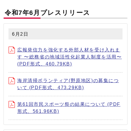
令和7年6月プレスリリース
6月2日
広報発信⼒を強化する外部⼈材を受け⼊れま
す 〜総務省の地域活性化起業⼈制度を活⽤〜
(PDF形式、460.79KB)
海岸清掃ボランティア(野原地区)の募集につ
いて (PDF形式、473.29KB)
第61回市⺠スポーツ祭の結果について (PDF
形式、561.96KB)