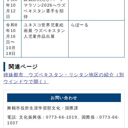
年10
マラソン2026へウズ
月12
ベキスタン選手を招
日
待
令和8
ユネスコ世界児童絵
らぽーる
年10
画展 ウズベキスタン
月16
人児童作品出展
日〜
10月
18日
関連ページ
姉妹都市 ウズベキスタン・リシタン地区の紹介
（別
ウインドウで開く）
お問い合わせ
舞鶴市役所生涯学習部文化・国際課
電話: 文化振興係：0773-66-1019、国際係：0773-66-
1037