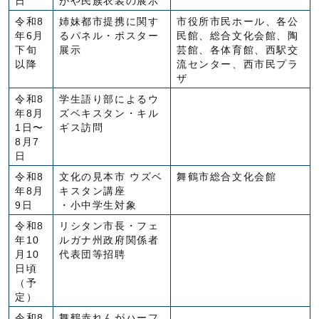
日
がや民族衣装の展示
令和8
姉妹都市提携に関す
市役所市民ホール、各公
年6月
るパネル・ポスター
民館、総合文化会館、陶
下旬
展示
芸館、各体育館、西駅交
以降
流センター、西市民プラ
ザ
令和8
学生語り部によるウ
年8月
ズベキスタン・キル
1日〜
ギス訪問
8月7
日
令和8
文化の見本市 ウズベ
舞鶴市総合文化会館
年8月
キスタン講座
9日
・小中学生対象
令和8
リシタン市長・フェ
年10
ルガナ州政府関係者
月10
代表団等招聘
日頃
（予
定）
令和8
舞鶴赤れんがハーフ