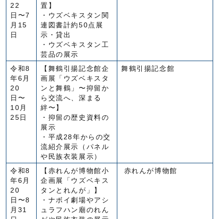
22
置】
日〜7
・ウズベキスタン関
月15
連図書計約50点展
日
示・貸出
・ウズベキスタン工
芸品の展示
令和8
【舞鶴引揚記念館企
舞鶴引揚記念館
年6月
画展「ウズベキスタ
20
ンと舞鶴」〜抑留か
日〜
ら交流へ、深まる
10月
絆〜】
25日
・抑留の歴史資料の
展示
・平成28年からの交
流紹介展示（パネル
や民族衣装展示）
令和8
【赤れんが博物館小
赤れんが博物館
年6月
企画展「ウズベキス
20
タンとれんが」】
日〜8
・ナボイ劇場やアシ
月31
ュラフハン廟のれん