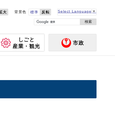
Select Language
▼
背景色
拡大
標準
反転
検索
しごと
市政
産業・観光