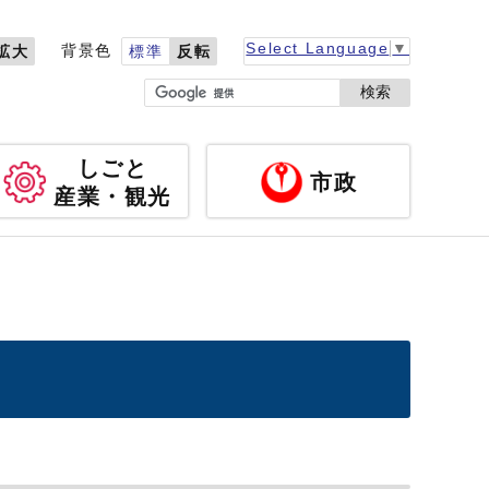
Select Language
▼
背景色
拡大
標準
反転
検索
しごと
市政
産業・観光