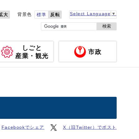
Select Language
▼
背景色
拡大
標準
反転
検索
しごと
市政
産業・観光
Facebookでシェア
X（旧Twitter）でポスト