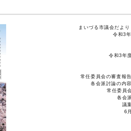
まいづる市議会だより（N
令和3年
令和3年度
常任委員会の審査報告（
各会派討論の内容（
常任委員会
各会派
議案
6月