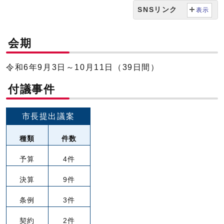
SNSリンク
表示
会期
令和6年9月3日～10月11日（39日間）
付議事件
市長提出議案
種類
件数
予算
4件
決算
9件
条例
3件
契約
2件