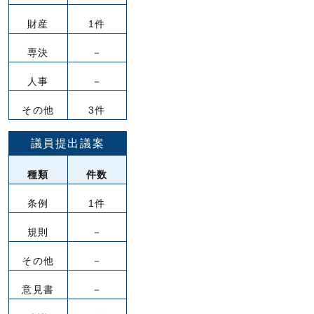
財産
1件
専決
－
人事
－
その他
3件
議員提出議案
種類
件数
条例
1件
規則
－
その他
－
意見書
－