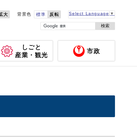
Select Language
▼
背景色
拡大
標準
反転
検索
しごと
市政
産業・観光