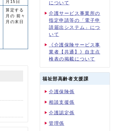
月15日
について
算定する
介護サービス事業所の
月の 前々
指定申請等の「電子申
月の末日
請届出システム」につ
いて
《介護保険サービス事
業者【共通】》自主点
検表の掲載について
福祉部高齢者支援課
介護保険係
相談支援係
介護認定係
管理係