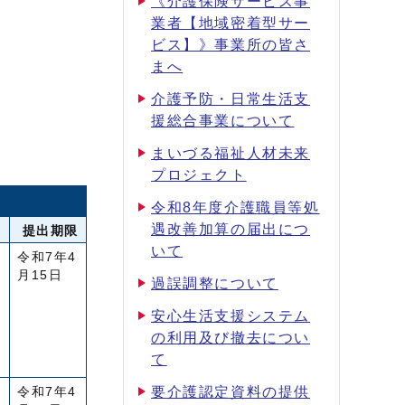
《介護保険サービス事
業者【地域密着型サー
ビス】》事業所の皆さ
まへ
介護予防・日常生活支
援総合事業について
まいづる福祉人材未来
プロジェクト
令和8年度介護職員等処
遇改善加算の届出につ
提出期限
いて
令和7年4
月15日
過誤調整について
安心生活支援システム
の利用及び撤去につい
て
要介護認定資料の提供
令和7年4