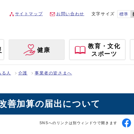
サイトマップ
お問い合わせ
文字サイズ
標準
教育・文化
災
健康
スポーツ
ある人
介護
事業者の皆さまへ
遇改善加算の届出について
SNSへのリンクは別ウィンドウで開きます