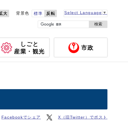
Select Language
▼
背景色
拡大
標準
反転
検索
しごと
市政
産業・観光
Facebookでシェア
X（旧Twitter）でポスト