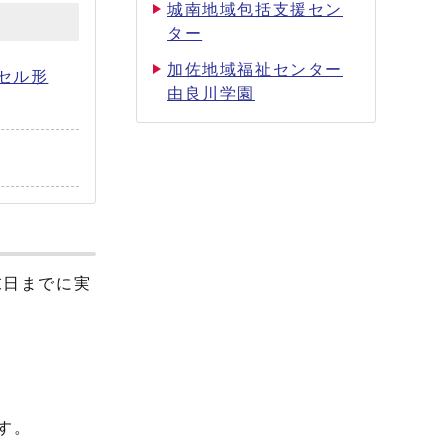
城南地域包括支援セン
ター
加佐地域福祉センター
セル形
由良川学園
末日までに実
す。