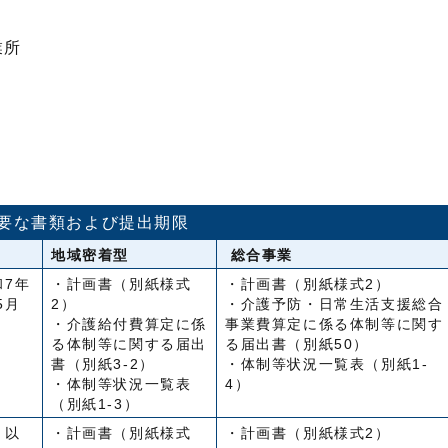
業所
要な書類および提出期限
地域密着型
総合事業
和7年
・計画書（別紙様式
・計画書（別紙様式2）
5月
2）
・介護予防・日常生活支援総合
・介護給付費算定に係
事業費算定に係る体制等に関す
る体制等に関する届出
る届出書（別紙50）
書（別紙3-2）
・体制等状況一覧表（別紙1-
・体制等状況一覧表
4）
（別紙1-3）
月以
・計画書（別紙様式
・計画書（別紙様式2）