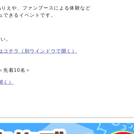
ぬりえや、ファンブースによる体験など
ュできるイベントです。
さい。
はコチラ
（別ウインドウで開く）
＜先着10名＞
開く）