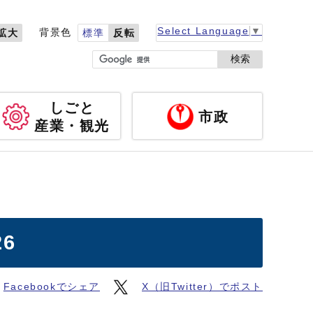
Select Language
▼
背景色
拡大
標準
反転
検索
しごと
市政
産業・観光
6
Facebookでシェア
X（旧Twitter）でポスト