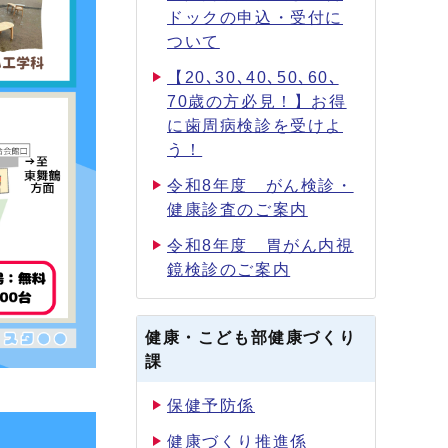
ドックの申込・受付に
ついて
【20､30､40､50､60､
70歳の方必見！】お得
に歯周病検診を受けよ
う！
令和8年度 がん検診・
健康診査のご案内
令和8年度 胃がん内視
鏡検診のご案内
健康・こども部健康づくり
課
保健予防係
健康づくり推進係