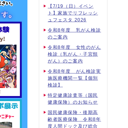
【7/19（日）イベン
ト】家族でリフレッシ
ュフェスタ 2026
令和8年度 乳がん検診
のご案内
令和8年度 女性のがん
検診（乳がん・子宮頸
がん）のご案内
令和8年度 がん検診実
施医療機関一覧【個別
検診】
特定健康診査等（国民
健康保険）のお知らせ
国民健康保険・後期高
齢者医療保険 令和8年
度人間ドック及び総合