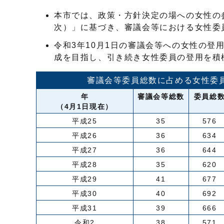
本市では、政策・方針決定の場への女性の
次）」に基づき、審議会等における女性委
令和3年10月1日の審議会等への女性の登用
成を目指し、引き続き女性委員の登用を積
審議会等委員総数に占める女性委
年
審議会等総数
委員総
（4月1日現在）
平成25
35
576
平成26
36
634
平成27
36
644
平成28
35
620
平成29
41
677
平成30
40
692
平成31
39
666
令和2
38
571