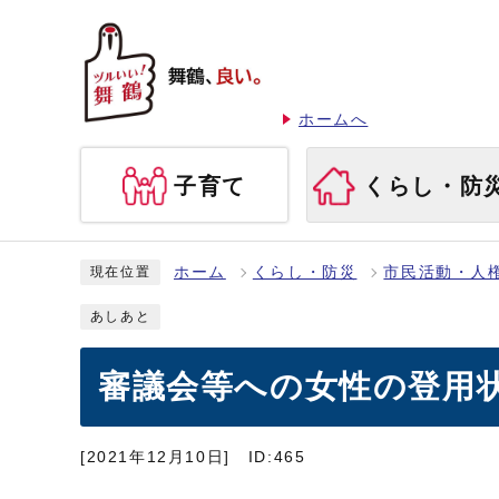
ホームへ
子育て
くらし・防
ホーム
くらし・防災
市民活動・人
現在位置
あしあと
審議会等への女性の登用
[2021年12月10日]
ID:465