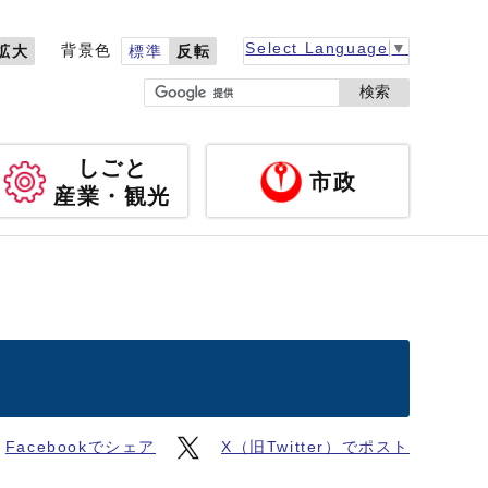
Select Language
▼
背景色
拡大
標準
反転
検索
しごと
市政
産業・観光
Facebookでシェア
X（旧Twitter）でポスト