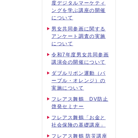
度デジタルマーケティ
ングを学ぶ講座の開催
について
男女共同参画に関する
アンケート調査の実施
について
令和7年度男女共同参画
講演会の開催について
ダブルリボン運動（パ
ープル・オレンジ）の
実施について
フレアス舞鶴 DV防止
啓発セミナー
フレアス舞鶴「お金と
社会保険の基礎講座」
フレアス舞鶴 防災講座