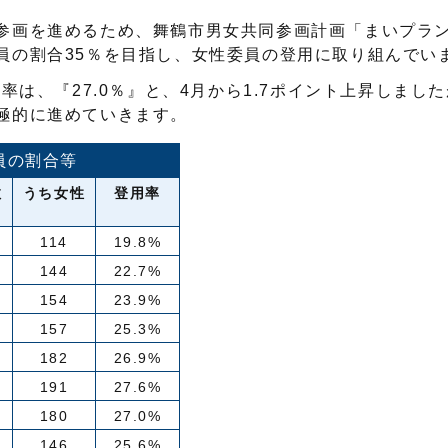
参画を進めるため、舞鶴市男女共同参画計画「まいプラン
員の割合35％を目指し、女性委員の登用に取り組んでい
率は、『27.0％』と、4月から1.7ポイント上昇しまし
極的に進めていきます。
員の割合等
数
うち女性
登用率
114
19.8%
144
22.7%
154
23.9%
157
25.3%
182
26.9%
191
27.6%
180
27.0%
146
25.6%