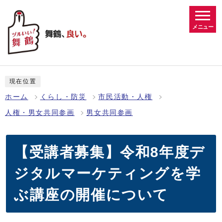
メニュー
現在位置
ホーム
くらし・防災
市民活動・人権
人権・男女共同参画
男女共同参画
【受講者募集】令和8年度デ
ジタルマーケティングを学
ぶ講座の開催について