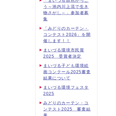
「まいづる自然がっこ
う～池内川上流で生き
物さがし～」参加者募
集
「みどりのカーテン・
コンテスト2026」を開
催します！！
まいづる環境市民賞
2025 受賞者決定
まいづる子ども環境絵
画コンクール2025審査
結果について
まいづる環境フェスタ
2025
みどりのカーテン・コ
ンテスト2025 審査結
果