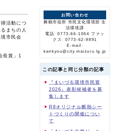
お問い合わせ
舞鶴市役所 市民文化環境部 生
清掃活動につ
活環境課
見るまちの人
電話: 0773-66-1064 ファッ
環境市民会
クス: 0773-62-9891
E-mail:
kankyou@city.maizuru.lg.jp
会長賞」1
この記事と同じ分類の記事
『まいづる環境市民賞
2026』表彰候補者を募
集します
R8オリジナル断熱シー
トづくりの開催につい
て