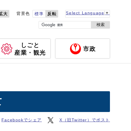
Select Language
▼
背景色
拡大
標準
反転
検索
しごと
市政
産業・観光
て
Facebookでシェア
X（旧Twitter）でポスト