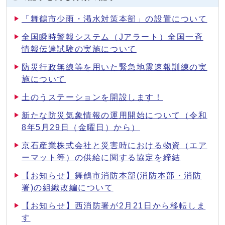
「舞鶴市少雨・渇水対策本部」の設置について
全国瞬時警報システム（Jアラート）全国一斉
情報伝達試験の実施について
防災行政無線等を用いた緊急地震速報訓練の実
施について
土のうステーションを開設します！
新たな防災気象情報の運用開始について（令和
8年5月29日（金曜日）から）
京石産業株式会社と災害時における物資（エア
ーマット等）の供給に関する協定を締結
【お知らせ】舞鶴市消防本部(消防本部・消防
署)の組織改編について
【お知らせ】西消防署が2月21日から移転しま
す