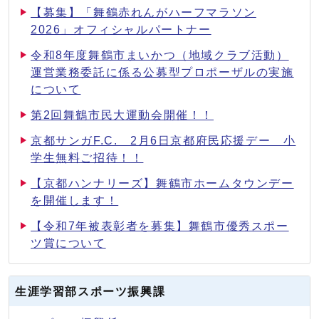
【募集】「舞鶴赤れんがハーフマラソン
2026」オフィシャルパートナー
令和8年度舞鶴市まいかつ（地域クラブ活動）
運営業務委託に係る公募型プロポーザルの実施
について
第2回舞鶴市民大運動会開催！！
京都サンガF.C. 2月6日京都府民応援デー 小
学生無料ご招待！！
【京都ハンナリーズ】舞鶴市ホームタウンデー
を開催します！
【令和7年被表彰者を募集】舞鶴市優秀スポー
ツ賞について
生涯学習部スポーツ振興課