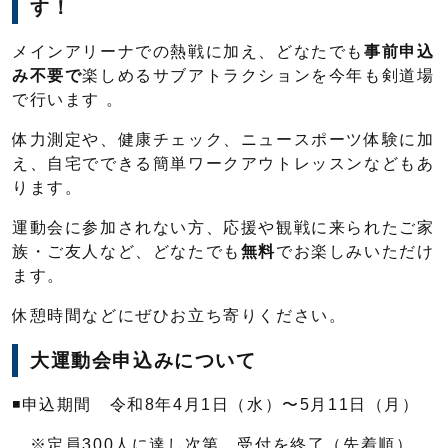
す！
メインアリーナでの熱戦に加え、どなたでも
事前申込
み不要で
楽しめるサブアトラクションを今年も剣道場
で行います 。
体力測定や、健康チェック、ニュースポーツ体験に加
え、自宅でできる簡単ワークアウトレッスンなどもあ
ります。
運動会に参加されない方、応援や観戦に来られたご家
族・ご友人など、どなたでも
無料
でお楽しみいただけ
ます。
休憩時間などにぜひお立ち寄りください。
大運動会申込みについて
◾️申込期間 令和8年4月1日（水）〜5月11日（月）
※定員300人に達し次第、受付を終了（先着順）