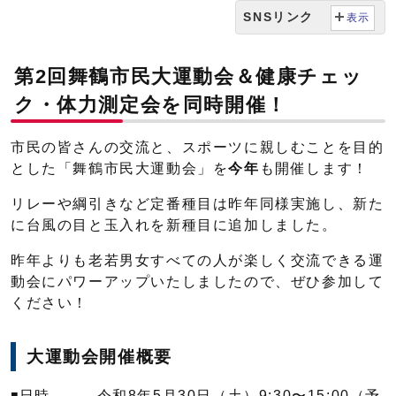
SNSリンク
表示
第2回舞鶴市民大運動会＆健康チェッ
ク・体力測定会を同時開催！
市民の皆さんの交流と、スポーツに親しむことを目的
とした「舞鶴市民大運動会」を
今年
も開催します！
リレーや綱引きなど定番種目は昨年同様実施し、新た
に台風の目と玉入れを新種目に追加しました。
昨年よりも老若男女すべての人が楽しく交流できる運
動会にパワーアップいたしましたので、ぜひ参加して
ください！
大運動会開催概要
◾️日時 令和8年5月30日（土）9:30〜15:00（予