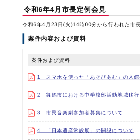
令和6年4月市長定例会見
令和6年4月23日(火)14時00分から行われ
案件内容および資料
案件および資料
1 スマホを使った「あそびあむ」の入館
2 舞鶴市における中学校部活動地域移
3 市民音楽劇参加者募集について
4 「日本遺産常設展」の開設について