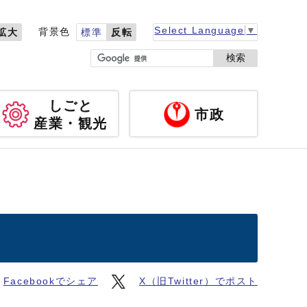
Select Language
▼
背景色
拡大
標準
反転
検索
しごと
市政
産業・観光
Facebookでシェア
X（旧Twitter）でポスト