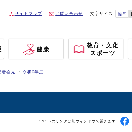
サイトマップ
お問い合わせ
文字サイズ
標準
教育・文化
災
健康
スポーツ
記者会見
令和6年度
SNSへのリンクは別ウィンドウで開きます