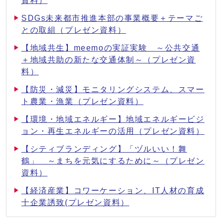
資料）
SDGs未来都市推進本部の事業概要＋テーマご
との取組（プレゼン資料）
【地域共生】meemoの実証実験 ～公共交通
＋地域共助の新たな交通体制～（プレゼン資
料）
【防災・減災】モニタリングシステム、スマー
ト農業・漁業（プレゼン資料）
【環境・地域エネルギー】地域エネルギービジ
ョン・再生エネルギーの活用（プレゼン資料）
【シティブランディング】「ヅルいい！舞
鶴」 ～まちを元気にするために～（プレゼン
資料）
【経済産業】コワーケーション、IT人材の育成
十企業誘致(プレゼン資料）