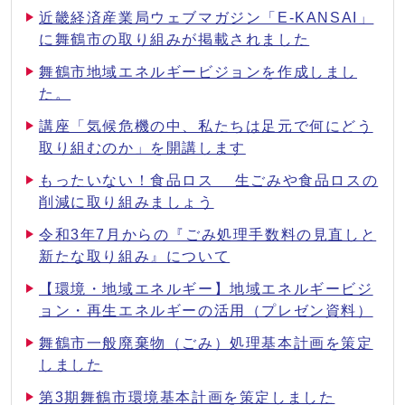
近畿経済産業局ウェブマガジン「E-KANSAI」
に舞鶴市の取り組みが掲載されました
舞鶴市地域エネルギービジョンを作成しまし
た。
講座「気候危機の中、私たちは足元で何にどう
取り組むのか」を開講します
もったいない！食品ロス 生ごみや食品ロスの
削減に取り組みましょう
令和3年7月からの『ごみ処理手数料の見直しと
新たな取り組み』について
【環境・地域エネルギー】地域エネルギービジ
ョン・再生エネルギーの活用（プレゼン資料）
舞鶴市一般廃棄物（ごみ）処理基本計画を策定
しました
第3期舞鶴市環境基本計画を策定しました