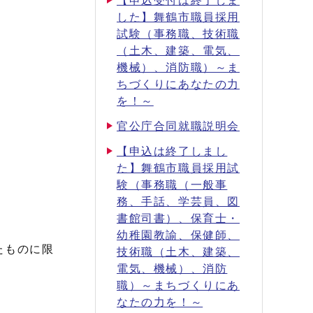
【申込受付は終了しま
した】舞鶴市職員採用
試験（事務職、技術職
（土木、建築、電気、
機械）、消防職）～ま
ちづくりにあなたの力
を！～
官公庁合同就職説明会
【申込は終了しまし
た】舞鶴市職員採用試
験（事務職（一般事
務、手話、学芸員、図
書館司書）、保育士・
幼稚園教諭、保健師、
たものに限
技術職（土木、建築、
電気、機械）、消防
職）～まちづくりにあ
なたの力を！～