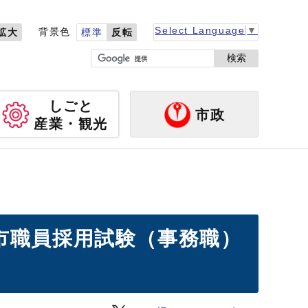
Select Language
▼
背景色
拡大
標準
反転
検索
しごと
市政
産業・観光
市職員採用試験（事務職）