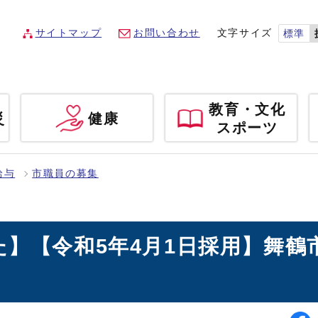
サイトマップ
お問い合わせ
文字サイズ
標準
教育・文化
災
健康
スポーツ
給与
市職員の募集
】【令和5年4月1日採用】舞鶴