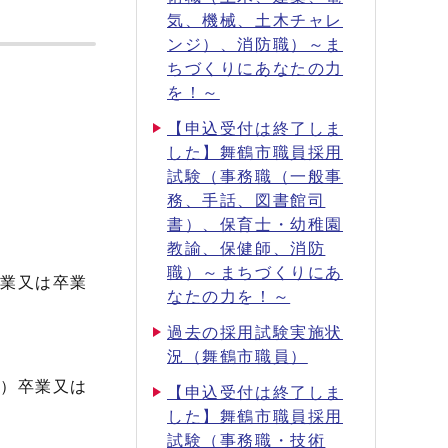
気、機械、土木チャレ
ンジ）、消防職）～ま
ちづくりにあなたの力
を！～
【申込受付は終了しま
した】舞鶴市職員採用
試験（事務職（一般事
務、手話、図書館司
書）、保育士・幼稚園
教諭、保健師、消防
職）～まちづくりにあ
卒業又は卒業
なたの力を！～
過去の採用試験実施状
況（舞鶴市職員）
む）卒業又は
【申込受付は終了しま
した】舞鶴市職員採用
試験（事務職・技術