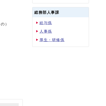
総務部人事課
給与係
もの）
人事係
厚生・研修係