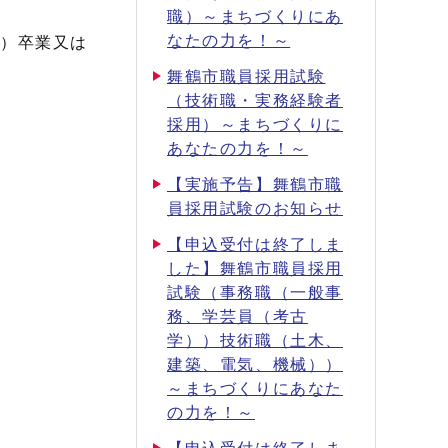
職）～まちづくりにあ
なたの力を！～
む）卒業又は
舞鶴市職員採用試験
（技術職・実務経験者
採用）～まちづくりに
あなたの力を！～
【実施予告】舞鶴市職
員採用試験のお知らせ
【申込受付は終了しま
した】舞鶴市職員採用
試験（事務職（一般事
務、学芸員（考古
学））技術職（土木、
建築、電気、機械））
～まちづくりにあなた
の力を！～