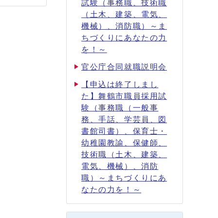
試験（事務職、技術職
（土木、建築、電気、
機械）、消防職）～ま
ちづくりにあなたの力
を！～
官公庁合同就職説明会
【申込は終了しまし
た】舞鶴市職員採用試
験（事務職（一般事
務、手話、学芸員、図
書館司書）、保育士・
幼稚園教諭、保健師、
技術職（土木、建築、
電気、機械）、消防
職）～まちづくりにあ
なたの力を！～