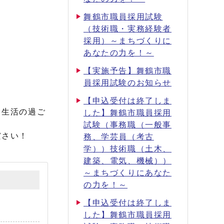
舞鶴市職員採用試験
（技術職・実務経験者
採用）～まちづくりに
あなたの力を！～
【実施予告】舞鶴市職
員採用試験のお知らせ
【申込受付は終了しま
と生活の過ご
した】舞鶴市職員採用
試験（事務職（一般事
ださい！
務、学芸員（考古
学））技術職（土木、
建築、電気、機械））
～まちづくりにあなた
の力を！～
【申込受付は終了しま
した】舞鶴市職員採用