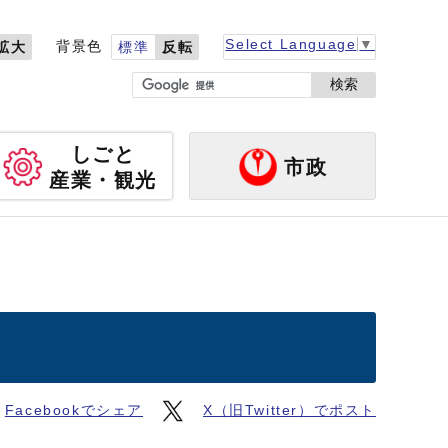
Select Language
▼
背景色
拡大
標準
反転
検索
しごと
市政
産業・観光
Facebookでシェア
X（旧Twitter）でポスト