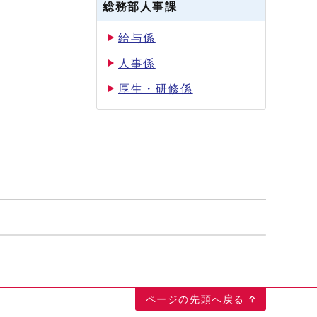
総務部人事課
給与係
人事係
厚生・研修係
ページの先頭へ戻る