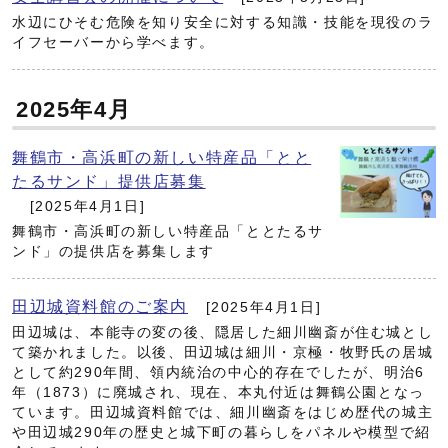
水辺にひそむ危険を知り安全に対する知識・技能を現役のラ
イフセーバーから学べます。
2025年4月
舞鶴市・高浜町の新しい特産品「とと
たるサンド」提供店募集
[2025年4月1日]
舞鶴市・高浜町の新しい特産品「ととたるサ
ンド」の提供店を募集します
田辺城資料館のご案内
[2025年4月1日]
田辺城は、本能寺の変の後、隠居した細川幽斎が住む城とし
て築かれました。以後、田辺城は細川・京極・牧野氏の居城
として約290年間、領内統治の中心的存在でしたが、明治6
年（1873）に廃城され、現在、本丸付近は舞鶴公園となっ
ています。田辺城資料館では、細川幽斎をはじめ歴代の城主
や田辺城290年の歴史と城下町の暮らしをパネルや模型で紹