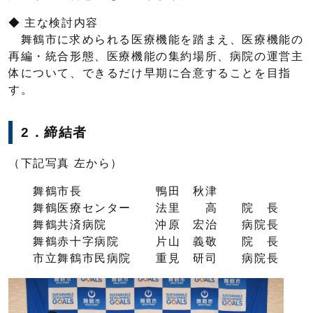
◆ 主な検討内容
舞鶴市に求められる医療機能を踏まえ、医療機能の
再編・統合形態、医療機能の集約場所、病院の運営主
体について、できるだけ早期に合意することを目指
す。
2．締結者
（下記写真 左から）
舞鶴市長 鴨田 秋津
舞鶴医療センター 法里 高 院 長
舞鶴共済病院 沖原 宏治 病院長
舞鶴赤十字病院 片山 義敬 院 長
市立舞鶴市民病院 重見 研司 病院長