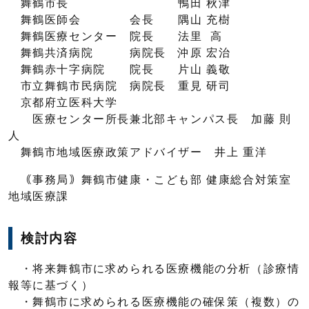
舞鶴市長 鴨田 秋津
舞鶴医師会 会長 隅山 充樹
舞鶴医療センター 院長 法里 高
舞鶴共済病院 病院長 沖原 宏治
舞鶴赤十字病院 院長 片山 義敬
市立舞鶴市民病院 病院長 重見 研司
京都府立医科大学
医療センター所長兼北部キャンパス長 加藤 則
人
舞鶴市地域医療政策アドバイザー 井上 重洋
｟事務局｠舞鶴市健康・こども部 健康総合対策室
地域医療課
検討内容
・将来舞鶴市に求められる医療機能の分析（診療情
報等に基づく）
・舞鶴市に求められる医療機能の確保策（複数）の