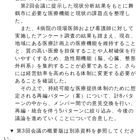
第2回会議に提示した現状分析結果をもとに舞
鶴市に必要な医療機能と現状の課題点を整理し
た。
また、4病院の現場医師および看護師に対して
実施したアンケート調査の結果も踏まえ、現在、
地域にある医療計画上の医療機能を維持すること
と、質の高い医療を担保することや人材確保を行
いやすくするため、急性期機能（脳、心臓、整形
外科系）を集約することが必要であること、さら
には経営効率を高められる体制に変更する必要が
あることを確認した。
その上で、持続可能な医療提供体制のために想
定される再編パターン（案）について、計8パタ
ーンの中から、メンバー間での意見交換を行い、
再編・統合を伴う5パターンに絞り込み、今後の
議論を進めていくことについて合意した。
▼ 第3回会議の概要版は別添資料を参照してくださ
い。