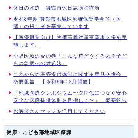
休日の診療 舞鶴市休日急病診療所
令和8年度 舞鶴市地域医療確保奨学金等（医
師）の貸与者を募集しています
【医療機関向け】物価高騰対策事業者支援を実
施します。
小児医療の虎の巻「こんな時どうするの？子ど
もの急病への対処法」
これからの医療提供体制に関する意見交換会
概要報告 【令和6年12月開催】
「地域医療シンポジウム〜次世代につなぐ安心
安全な医療提供体制を目指して〜」 概要報告
お医者さんマップを活用してください
健康・こども部地域医療課