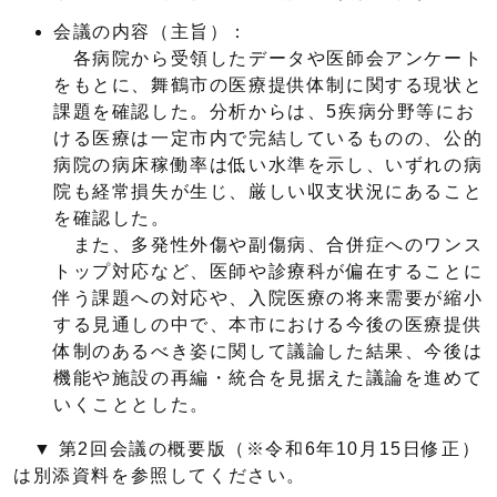
会議の内容（主旨）：
各病院から受領したデータや医師会アンケート
をもとに、舞鶴市の医療提供体制に関する現状と
課題を確認した。分析からは、5疾病分野等にお
ける医療は一定市内で完結しているものの、公的
病院の病床稼働率は低い水準を示し、いずれの病
院も経常損失が生じ、厳しい収支状況にあること
を確認した。
また、多発性外傷や副傷病、合併症へのワンス
トップ対応など、医師や診療科が偏在することに
伴う課題への対応や、入院医療の将来需要が縮小
する見通しの中で、本市における今後の医療提供
体制のあるべき姿に関して議論した結果、今後は
機能や施設の再編・統合を見据えた議論を進めて
いくこととした。
▼ 第2回会議の概要版（※令和6年10月15日修正）
は別添資料を参照してください。