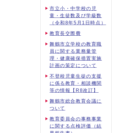
市立小・中学校の児
童・生徒数及び学級数
（令和8年5月1日時点）
教育長交際費
舞鶴市立学校の教育職
員に関する業務量管
理・健康確保措置実施
計画の策定について
不登校児童生徒の支援
に係る教育・相談機関
等の情報【R8改訂】
舞鶴市総合教育会議に
ついて
教育委員会の事務事業
に関する点検評価（結