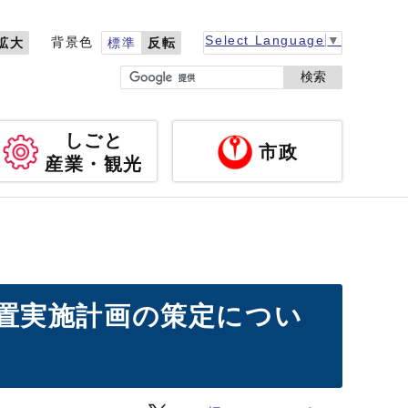
Select Language
▼
背景色
拡大
標準
反転
検索
しごと
市政
産業・観光
置実施計画の策定につい