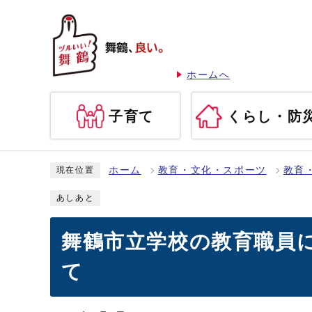
ホームへ
子育て
くらし・防
ホーム
教育・文化・スポーツ
教育
現在位置
あしあと
舞鶴市立学校の教育職員
て