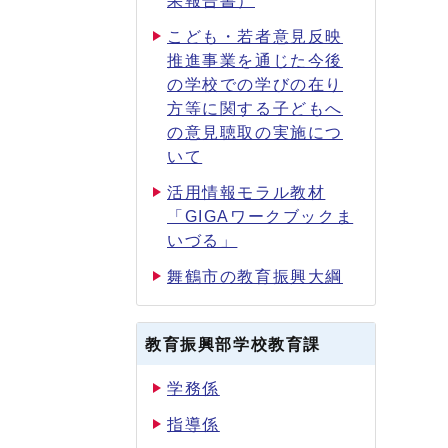
果報告書）
こども・若者意見反映
推進事業を通じた今後
の学校での学びの在り
方等に関する子どもへ
の意見聴取の実施につ
いて
活用情報モラル教材
「GIGAワークブックま
いづる」
舞鶴市の教育振興大綱
教育振興部学校教育課
学務係
指導係