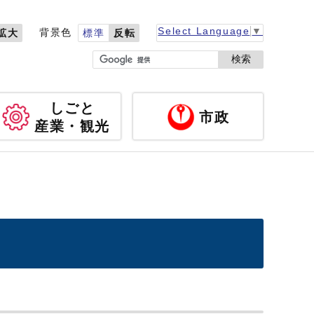
Select Language
▼
背景色
拡大
標準
反転
検索
しごと
市政
産業・観光