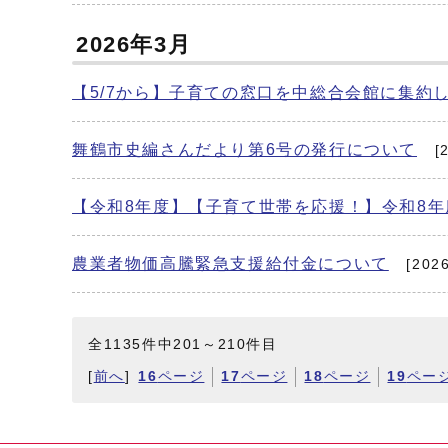
2026年3月
【5/7から】子育ての窓口を中総合会館に集約
舞鶴市史編さんだより第6号の発行について
[
【令和8年度】【子育て世帯を応援！】令和8年
農業者物価高騰緊急支援給付金について
[202
全1135件中201～210件目
[
前へ
]
16
ページ
17
ページ
18
ページ
19
ペー