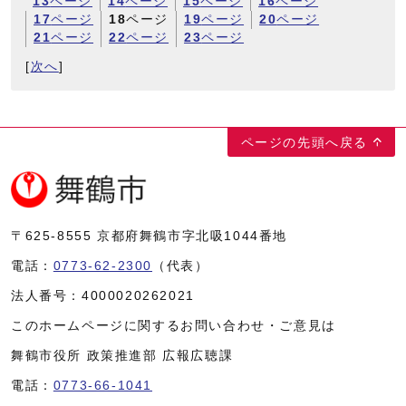
13
ページ
14
ページ
15
ページ
16
ページ
17
ページ
18
ページ
19
ページ
20
ページ
21
ページ
22
ページ
23
ページ
[
次へ
]
ページの先頭へ戻る
〒625-8555
京都府舞鶴市字北吸1044番地
電話：
0773-62-2300
（代表）
法人番号：
4000020262021
このホームページに関するお問い合わせ・ご意見は
舞鶴市役所 政策推進部 広報広聴課
電話：
0773-66-1041