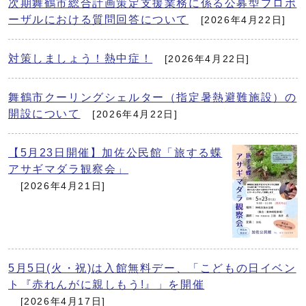
次期舞鶴市総合計画策定支援業務に係る公募型プロポ
ーザルにおける質問回答について
[2026年4月22日]
対策しましょう！熱中症！
[2026年4月22日]
舞鶴市クーリングシェルター（指定暑熱避難施設）の
開設について
[2026年4月22日]
【5月23日開催】加佐公民館「旅する蝶
アサギマダラ観察会」
[2026年4月21日]
5月5日(火・祝)は入館無料デー、「こどもの日イベン
ト『赤れんがに親しもう!』」を開催
[2026年4月17日]