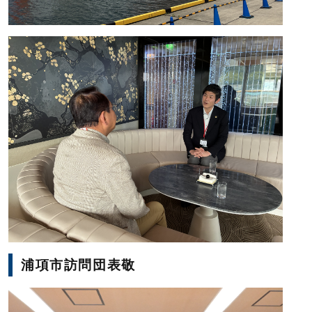
浦項市訪問団表敬