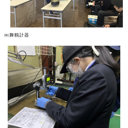
㈱舞鶴計器