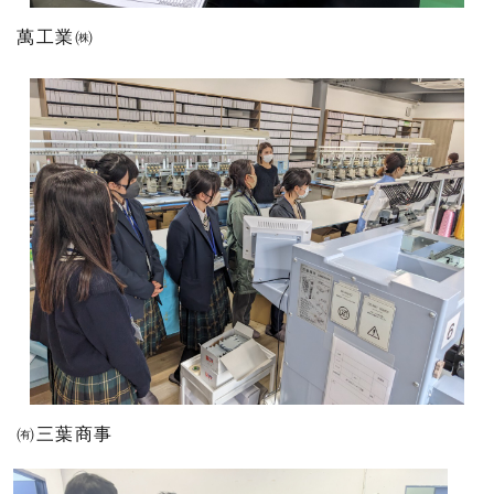
萬工業㈱
㈲三葉商事