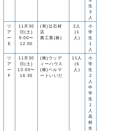
学
生
3
人
ツ
11月30
(有)辻石材
2人
小
ア
日(土)
店
(1
学
ー
9:00〜
萬工業(株)
人)
生
E
12:00
1
人
ツ
11月30
(株)ウッデ
11人
小
ア
日(土)
ィーハウス
(6
学
ー
13:00〜
(株)ベルマ
人)
生
F
16:30
ートいいだ
2
人
中
学
生
1
人
高
校
生