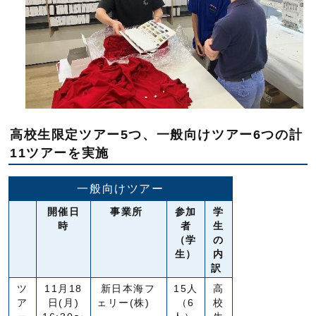
高校生限定ツアー5つ、一般向けツアー6つの計
11ツアーを実施
一般向けツアー
開催日
事業所
参加
学
時
者
生
（学
の
生）
内
訳
ツ
11月18
新日本海フ
15人
高
ア
日(月)
ェリー(株)
（6
校