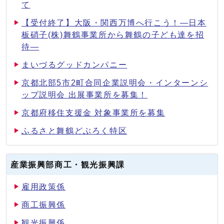
て
【受付終了】大阪・関西万博へ行こう！―日本
板硝子(株)舞鶴事業所から舞鶴の子ども達を招
待―
まいづるグッドカンパニー
京都北部5市2町合同企業説明会・インターンシ
ップ説明会 出展事業所を募集！
京都府移住支援金 対象事業所を募集
ふるさと舞鶴どぶろく特区
産業振興部商工・観光振興課
雇用政策係
商工振興係
観光振興係