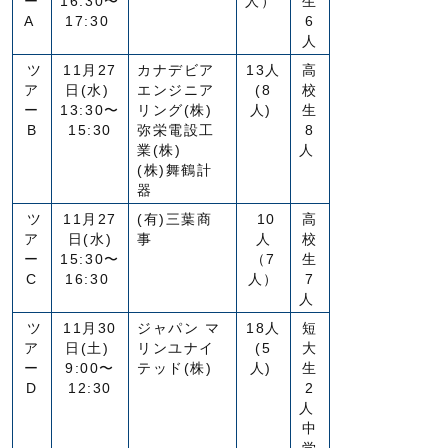
ー
16:30〜
人）
生
A
17:30
6
人
ツ
11月27
カナデビア
13人
高
ア
日(水)
エンジニア
(8
校
ー
13:30〜
リング(株)
人)
生
B
15:30
弥栄電設工
8
業(株)
人
(株)舞鶴計
器
ツ
11月27
(有)三葉商
10
高
ア
日(水)
事
人
校
ー
15:30〜
（7
生
C
16:30
人）
7
人
ツ
11月30
ジャパン マ
18人
短
ア
日(土)
リンユナイ
(5
大
ー
9:00〜
テッド(株)
人)
生
D
12:30
2
人
中