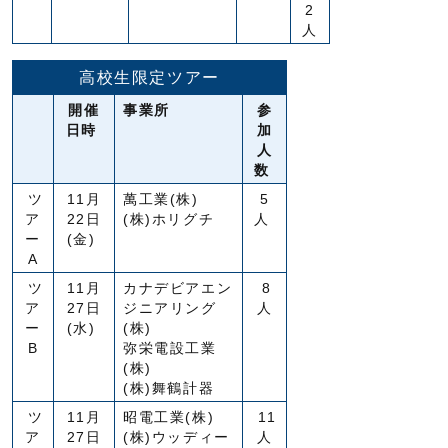
2
人
高校生限定ツアー
開催
事業所
参
日時
加
人
数
ツ
11月
萬工業(株)
5
ア
22日
(株)ホリグチ
人
ー
(金)
Α
ツ
11月
カナデビアエン
8
ア
27日
ジニアリング
人
ー
(水)
(株)
B
弥栄電設工業
(株)
(株)舞鶴計器
ツ
11月
昭電工業(株)
11
ア
27日
(株)ウッディー
人