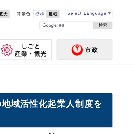
Select Language
▼
背景色
拡大
標準
反転
検索
しごと
市政
産業・観光
の地域活性化起業人制度を