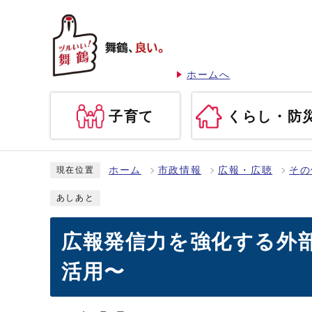
ホームへ
子育て
くらし・防
ホーム
市政情報
広報・広聴
その
現在位置
あしあと
広報発信力を強化する外
活用〜