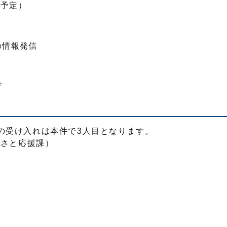
（予定）
の情報発信
げ
の受け入れは本件で3人目となります。
るさと応援課）