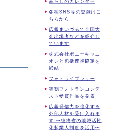
暮らしのカレンダー
各種SNS等の登録はこ
ちらから
広報まいづるで全国大
会出場者などを紹介し
ています
株式会社ポニーキャニ
オンと包括連携協定を
締結
フォトライブラリー
舞鶴フォトランコンテ
スト受賞作品を発表
広報発信力を強化する
外部人材を受け入れま
す 〜総務省の地域活性
化起業人制度を活用〜