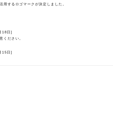
活用するロゴマークが決定しました。
月18日]
意ください。
月15日]