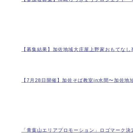
【募集結果】加佐地域大庄屋上野家おもてなし
【7月28日開催】加佐そば教室in水間〜加佐
「青葉山エリアプロモーション」ロゴマーク決