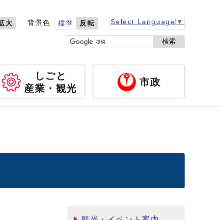
Select Language
▼
背景色
拡大
標準
反転
検索
しごと
市政
産業・観光
観光・イベント案内