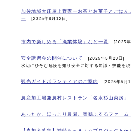
加佐地域大庄屋上野家ーお茶とお菓子とごはん
ー
[2025年9月12日]
市内で楽しめる「漁業体験」など一覧
[2025
安全講習会の開催について
[2025年5月23日]
水辺にひそむ危険を知り安全に対する知識・技能を現
観光ガイドボランティアのご案内
[2025年5月1
農産加工場兼農村レストラン「名水杉山菜房」
あったか、ほっこり農園。舞鶴ふるるファーム
【参加者募集】神崎らっきょうプロジェクト〜