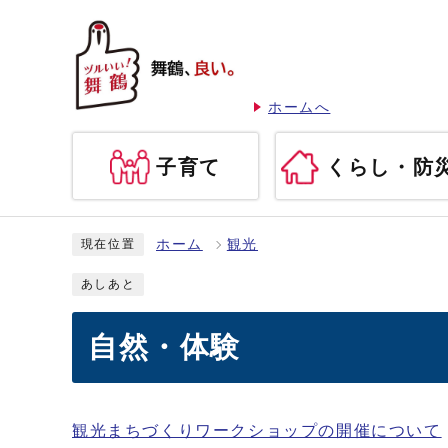
ホームへ
子育て
くらし・防
ホーム
観光
現在位置
あしあと
自然・体験
観光まちづくりワークショップの開催について