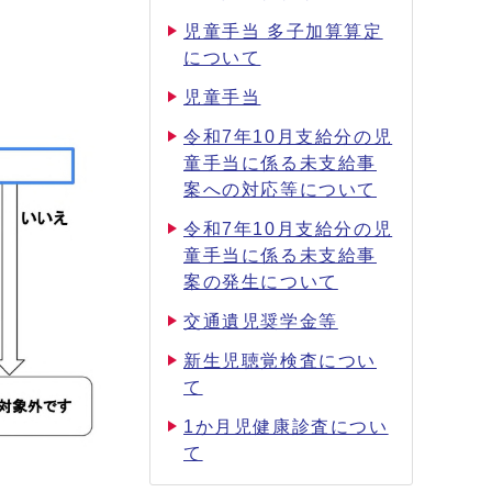
児童手当 多子加算算定
。
について
児童手当
令和7年10月支給分の児
童手当に係る未支給事
案への対応等について
令和7年10月支給分の児
童手当に係る未支給事
案の発生について
交通遺児奨学金等
新生児聴覚検査につい
て
1か月児健康診査につい
て