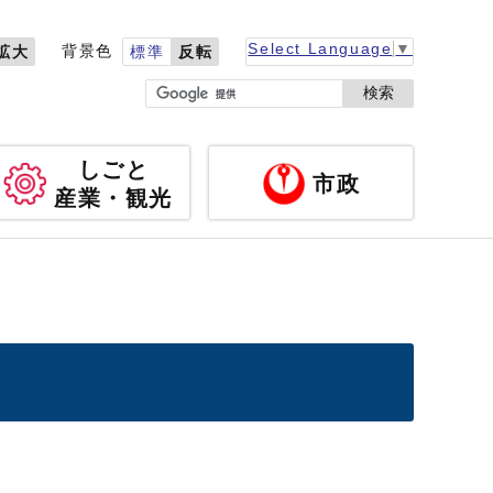
Select Language
▼
背景色
拡大
標準
反転
検索
しごと
市政
産業・観光