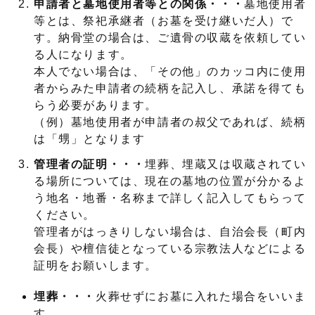
申請者と墓地使用者等との関係・・・
墓地使用者
等とは、祭祀承継者（お墓を受け継いだ人）で
す。納骨堂の場合は、ご遺骨の収蔵を依頼してい
る人になります。
本人でない場合は、「その他」のカッコ内に使用
者からみた申請者の続柄を記入し、承諾を得ても
らう必要があります。
（例）墓地使用者が申請者の叔父であれば、続柄
は「甥」となります
管理者の証明・・・
埋葬、埋蔵又は収蔵されてい
る場所については、現在の墓地の位置が分かるよ
う地名・地番・名称まで詳しく記入してもらって
ください。
管理者がはっきりしない場合は、自治会長（町内
会長）や檀信徒となっている宗教法人などによる
証明をお願いします。
埋葬・・・
火葬せずにお墓に入れた場合をいいま
す。