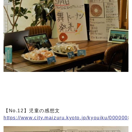
【No.12】児童の感想文
https://www.city.maizuru.kyoto.jp/kyouiku/0000008