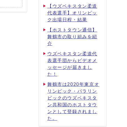
【ウズベキスタン柔道
代表選手】オリンピッ
ク出場日程・結果
【ホストタウン通信】
舞鶴市の取り組みを紹
介
ウズベキスタン柔道代
表選手団からビデオメ
ッセージが届きまし
た！
舞鶴市は2020年東京オ
リンピック・パラリン
ピックのウズベキスタ
ン共和国のホストタウ
ンとして登録されまし
た。