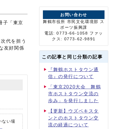
お問い合わせ
舞鶴市役所 市民文化環境部 ス
冊子「東京
ポーツ振興課
電話: 0773-66-1058 ファッ
クス: 0773-62-9891
、次代を担う
な友好関係
この記事と同じ分類の記事
『舞鶴ホストタウン通
信』の発行について
「東京2020大会 舞鶴
市ホストタウン交流の
歩み」を発行しました
【更新】ウズベキスタ
ンとのホストタウン交
ていない場
流の経過について
。