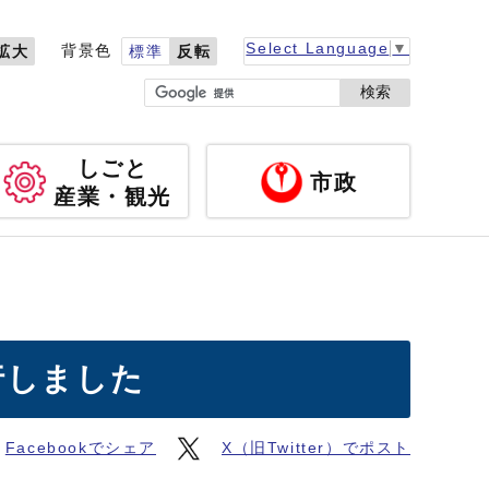
Select Language
▼
背景色
拡大
標準
反転
検索
しごと
市政
産業・観光
行しました
Facebookでシェア
X（旧Twitter）でポスト