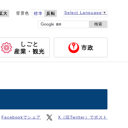
Select Language
▼
背景色
拡大
標準
反転
検索
しごと
市政
産業・観光
Facebookでシェア
X（旧Twitter）でポスト