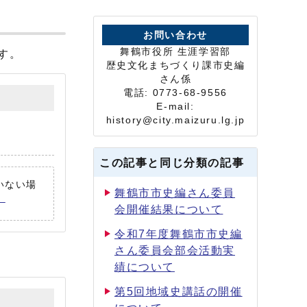
お問い合わせ
舞鶴市役所 生涯学習部
す。
歴史文化まちづくり課市史編
さん係
電話: 0773-68-9556
E-mail:
history@city.maizuru.lg.jp
この記事と同じ分類の記事
ていない場
舞鶴市市史編さん委員
。
会開催結果について
令和7年度舞鶴市市史編
さん委員会部会活動実
績について
第5回地域史講話の開催