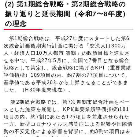
(2) 第1期総合戦略・第2期総合戦略の
振り返りと延長期間（令和7〜8年度）
の理念
第1期総合戦略は、平成27年度にスタートした第6
次総合計画後期実行計画に掲げる「交流人口300万
人・経済人口10万人都市 舞鶴」の政策目標と連動さ
せる中で、平成27年5月に、全国で7番目となる総合
戦略として策定し、総合戦略に掲げるKPI（重要業績
評価指標）109項目の内、約7割の77項目について、
基準値である平成26年から上昇させることができま
した。（H30年度末現在）。
第2期総合戦略では、第7次舞鶴市総合計画をベー
スとした施策を展開し、KPI(重要業績評価指標)181
項目の内、約7割にあたる125項目を前進させられた
一方、新型コロナウィルス感染症による影響や国際情
勢の不安定化による影響を背景に、約3割の項目は未