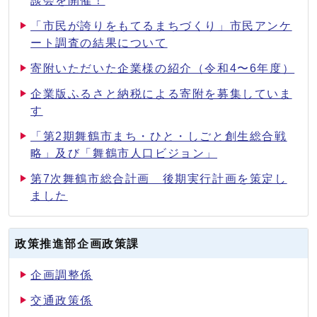
談会を開催！
「市民が誇りをもてるまちづくり」市民アンケ
ート調査の結果について
寄附いただいた企業様の紹介（令和4〜6年度）
企業版ふるさと納税による寄附を募集していま
す
「第2期舞鶴市まち・ひと・しごと創生総合戦
略」及び「舞鶴市人口ビジョン」
第7次舞鶴市総合計画 後期実行計画を策定し
ました
政策推進部企画政策課
企画調整係
交通政策係