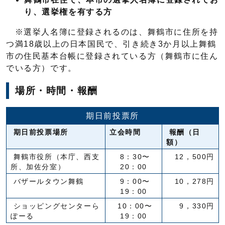
り、選挙権を有する方
※選挙人名簿に登録されるのは、舞鶴市に住所を持
つ満18歳以上の日本国民で、引き続き3か月以上舞鶴
市の住民基本台帳に登録されている方（舞鶴市に住ん
でいる方）です。
場所・時間・報酬
期日前投票所
期日前投票場所
立会時間
報酬（日
額）
舞鶴市役所（本庁、西支
8：30〜
12，500円
所、加佐分室）
20：00
バザールタウン舞鶴
9：00〜
10，278円
19：00
ショッピングセンターら
10：00〜
9，330円
ぽーる
19：00