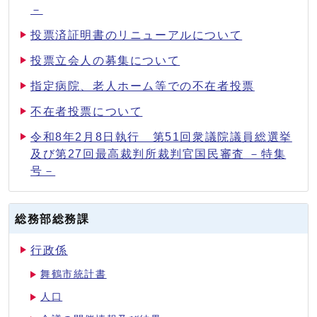
－
投票済証明書のリニューアルについて
投票立会人の募集について
指定病院、老人ホーム等での不在者投票
不在者投票について
令和8年2月8日執行 第51回衆議院議員総選挙
及び第27回最高裁判所裁判官国民審査 －特集
号－
総務部総務課
行政係
舞鶴市統計書
人口