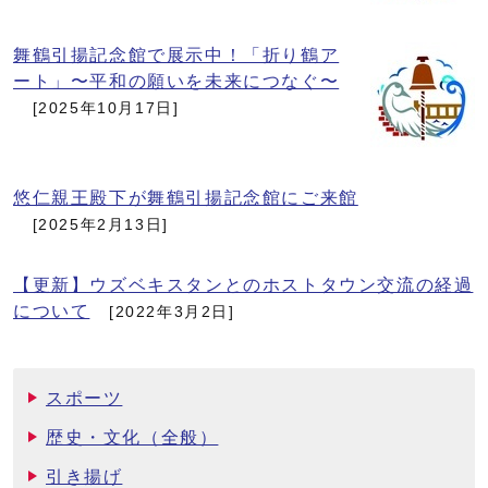
舞鶴引揚記念館で展示中！「折り鶴ア
ート」〜平和の願いを未来につなぐ〜
[2025年10月17日]
悠仁親王殿下が舞鶴引揚記念館にご来館
[2025年2月13日]
【更新】ウズベキスタンとのホストタウン交流の経過
について
[2022年3月2日]
スポーツ
歴史・文化（全般）
引き揚げ