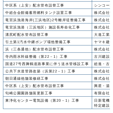
中区系（上安）配水管布設替工事
シンコー
中総合会館備蓄用燃料タンク設置工事
株式会社
竜宮浜漁港海岸(三浜地区)2号離岸堤整備工事
株式会社
竜宮浜漁港（三浜地区）施設長寿命化工事
株式会社
溝尻町配水管布設替工事
大進工業
引土第1汚水中継ポンプ場他整備工事
ヤマキ建
浜（三条通他）配水管布設替工事
株式会社
寺内雨水幹線整備（第22－1）工事
古川建設
国道27号西舞鶴道路事業に伴う送水管移設工事
総進・古
公共下水道管路改築（浜第22－1）工事
株式会社
朝日通線他舗装修繕工事
株式会社
中区系（上安）配水管布設替工事
興星・湯
匂崎公園園路舗装更新工事
有限会社
東浄化センター電気設備（第20－1）工事
日新電機
特定建設