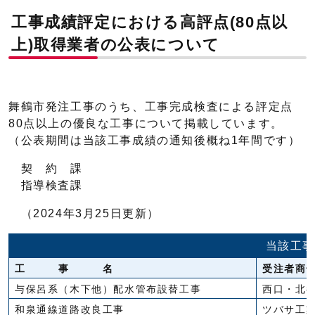
工事成績評定における高評点(80点以
上)取得業者の公表について
舞鶴市発注工事のうち、工事完成検査による評定点
80点以上の優良な工事について掲載しています。
（公表期間は当該工事成績の通知後概ね1年間です）
契 約 課
指導検査課
（2024年3月25日更新）
当該工事
工 事 名
受注者商
与保呂系（木下他）配水管布設替工事
西口・北
和泉通線道路改良工事
ツバサ工