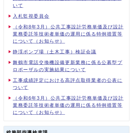
いて
入札監視委員会
（令和8年3月）公共工事設計労務単価及び設計
業務委託等技術者単価の運用に係る特例措置等
について（お知らせ）
静渓ポンプ場（土木工事）検証会議
舞鶴市電話交換機設備更新業務に係る公募型プ
ロポーザルの実施結果について
工事成績評定における高評点取得業者の公表に
ついて
（令和6年3月）公共工事設計労務単価及び設計
業務委託等技術者単価の運用に係る特例措置等
について（お知らせ）
総務部指導検査課