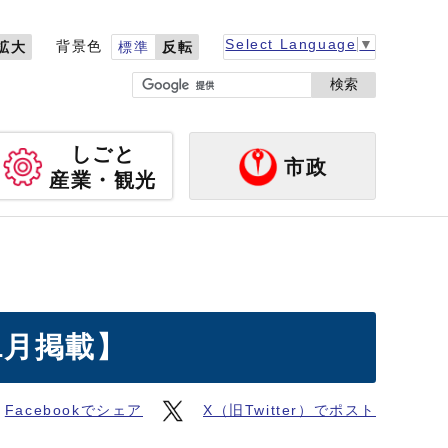
Select Language
▼
背景色
拡大
標準
反転
検索
しごと
市政
産業・観光
1月掲載】
Facebookでシェア
X（旧Twitter）でポスト