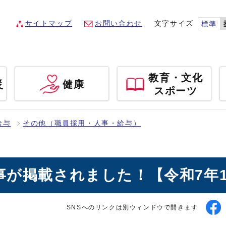
サイトマップ
お問い合わせ
文字サイズ
標準
教育・文化
災
健康
スポーツ
給与
その他（職員採用・人事・給与）
事が掲載されました！【令和7年
SNSへのリンクは別ウィンドウで開きます