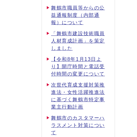
舞鶴市職員等からの公
益通報制度（内部通
報）について
「舞鶴市建設技術職員
人材育成計画」を策定
しました
【令和8年1月13日よ
り】開庁時間と電話受
付時間の変更について
次世代育成支援対策推
進法・女性活躍推進法
に基づく舞鶴市特定事
業主行動計画
舞鶴市のカスタマーハ
ラスメント対策につい
て