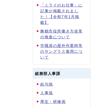
「ミライのお仕事」に
記事が掲載されまし
た！【令和7年1月掲
載】
舞鶴市役所働き方改革
の推進について
市職員の屋外作業時等
のサングラス着用につ
いて
総務部人事課
給与係
人事係
厚生・研修係