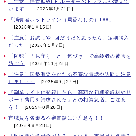
【注意】据置型Wi-Fiルーターのトラブルが増えて
います！
[2026年1月21日]
「消費者ホットライン（局番なしの）188」
[2026年1月15日]
【注意】お試しや1回だけだと思ったら、定期購入
だった
[2026年1月7日]
【防犯】「見守り」と「気づき」で高齢者の被害を
防ごう
[2025年11月25日]
【注意】国勢調査をかたる不審な電話や訪問に注意
しましょう
[2025年9月22日]
『副業サイトに登録したら、高額な初期登録料やサ
ポート費用を請求された』との相談急増。ご注意
を！
[2025年8月28日]
市職員を名乗る不審電話にご注意を！！
[2025年8月28日]