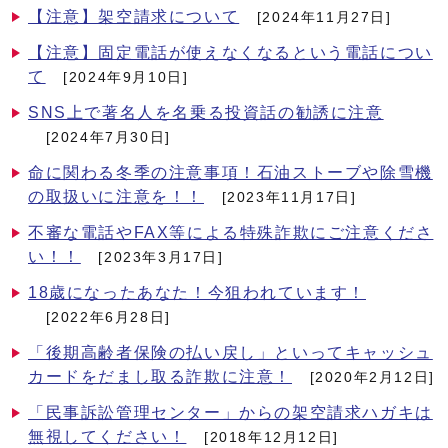
【注意】架空請求について
[2024年11月27日]
【注意】固定電話が使えなくなるという電話につい
て
[2024年9月10日]
SNS上で著名人を名乗る投資話の勧誘に注意
[2024年7月30日]
命に関わる冬季の注意事項！石油ストーブや除雪機
の取扱いに注意を！！
[2023年11月17日]
不審な電話やFAX等による特殊詐欺にご注意くださ
い！！
[2023年3月17日]
18歳になったあなた！今狙われています！
[2022年6月28日]
「後期高齢者保険の払い戻し」といってキャッシュ
カードをだまし取る詐欺に注意！
[2020年2月12日]
「民事訴訟管理センター」からの架空請求ハガキは
無視してください！
[2018年12月12日]