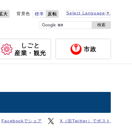
Select Language
▼
背景色
拡大
標準
反転
検索
しごと
市政
産業・観光
Facebookでシェア
X（旧Twitter）でポスト