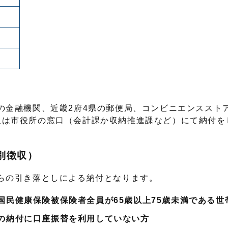
の金融機関、近畿2府4県の郵便局、コンビニエンススト
ード又は市役所の窓口（会計課か収納推進課など）にて納付
別徴収）
らの引き落としによる納付となります。
国民健康保険被保険者全員が65歳以上75歳未満である世
の納付に口座振替を利用していない方