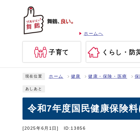
ホームへ
子育て
くらし・防
ホーム
健康
健康・保険・医療
保
現在位置
あしあと
令和7年度国民健康保険
[2025年6月1日]
ID:13856