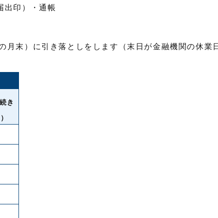
届出印）・通帳
の月末）に引き落としをします（末日が金融機関の休業
続き
可）
○