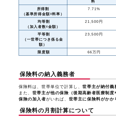
料
所得割
7.71%
（基準所得金額☓料率）
均等割
21,500円
（加入者数☓金額）
平等割
23,500円
（一世帯につき係る金
額）
限度額
66万円
保険料の納入義務者
保険料は、世帯単位で計算し、
世帯主が納付義
また、
世帯主が他の保険（後期高齢者医療制度
保険の加入者
がいれば、
世帯主に保険料がかか
保険料の月割計算について