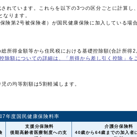
成されています。これらを以下の3つの区分ごとに計算し
となります。
護保険第2号被保険者）が国民健康保険に加入している場
総所得金額等から住民税における基礎控除額(合計所得2,
控除額についての詳細は、「所得から差し引く控除」を
児の均等割額は5割軽減します。
和7年度国民健康保険料率
支援分保険料
介護分保険料
険
後期高齢者医療制度への支
40歳から64歳までの加入者