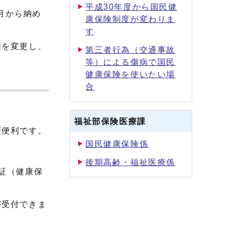
平成30年度から国民健
月から納め
康保険制度が変わりま
す
額を変更し、
第三者行為（交通事故
等）による傷病で国民
健康保険を使いたい場
合
福祉部保険医療課
変便利です。
国民健康保険係
後期高齢・福祉医療係
証（健康保
受付できま