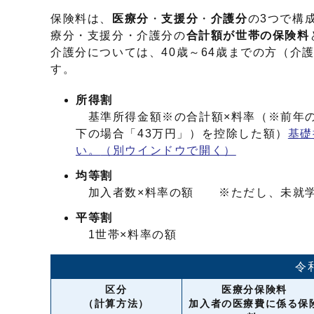
保険料は、
医療分
・
支援分
・
介護分
の3つで構
療分・支援分・介護分の
合計額が世帯の保険料
介護分については、40歳～64歳までの方（介
す。
所得割
基準所得金額※の合計額×料率（※前年の
下の場合「43万円」）を控除した額）
基礎
い。
（別ウインドウで開く）
均等割
加入者数×料率の額 ※ただし、未就学
平等割
1世帯×料率の額
令
区分
医療分保険料
（計算方法）
加入者の医療費に係る保