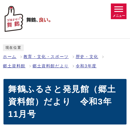
メニュー
現在位置
ホーム
教育・文化・スポーツ
歴史・文化
郷土資料館
郷土資料館だより
令和3年度
舞鶴ふるさと発見館（郷土
資料館）だより 令和3年
11月号