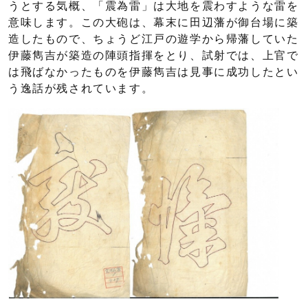
うとする気概、「震為雷」は大地を震わすような雷を
意味します。この大砲は、幕末に田辺藩が御台場に築
造したもので、ちょうど江戸の遊学から帰藩していた
伊藤雋吉が築造の陣頭指揮をとり、試射では、上官で
は飛ばなかったものを伊藤雋吉は見事に成功したとい
う逸話が残されています。