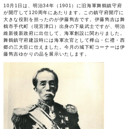
10月1日は、明治34年（1901）に旧海軍舞鶴鎮守府
が開庁して120周年にあたります。この鎮守府開庁に
大きな役割を担ったのが伊藤雋吉です。伊藤雋吉は舞
鶴市手代町（現宮津口）出身の下級武士ですが、明治
維新後新政府に出仕して、海軍創設に関わりました。
舞鶴鎮守府建設時には海軍次官として樺山・仁禮・西
郷の三大臣に仕えました。今月の城下町コーナーは伊
藤雋吉ゆかりの品を展示いたします。