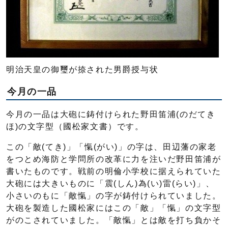
明治天皇の御璽が捺された男爵授与状
今月の一品
今月の一品は大砲に鋳付けられた野田笛浦(のだてき
ほ)の文字型（國松家文書）です。
この「敵(てき)」「愾(がい)」の字は、田辺藩の家老
をつとめ海防と学問所の改革に力を注いだ野田笛浦が
書いたものです。戦前の明倫小学校に据えられていた
大砲には大きいものに「震(しん)為(い)雷(らい)」、
小さいのもに「敵愾」の字が鋳付けられていました。
大砲を製造した國松家にはこの「敵」「愾」の文字型
がのこされていました。「敵愾」とは敵を打ち負かそ