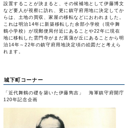
設置することが決まると、その候補地として伊藤博文
など要人が視察に訪れ、更に鎮守府用地に決定してか
らは、土地の買収、家屋の移転などにおわれました。
これは明治14年に新築移転した余部小学校（現中舞
鶴小学校）が現郵便局付近にあることや22年に現在
地に移転した雲門寺がまだ菖蒲が丘にあることから明
治14年～22年の鎮守府用地決定頃の絵図だと考えら
れます。
城下町コーナー
「近代舞鶴の礎を築いた伊藤雋吉」 海軍鎮守府開庁
120年記念企画