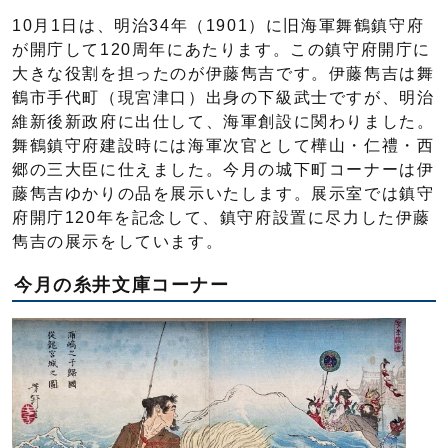
10月1日は、明治34年（1901）に旧海軍舞鶴鎮守府
が開庁して120周年にあたります。この鎮守府開庁に
大きな役割を担ったのが伊藤雋吉です。伊藤雋吉は舞
鶴市手代町（現宮津口）出身の下級武士ですが、明治
維新後新政府に出仕して、海軍創設に関わりました。
舞鶴鎮守府建設時には海軍次官として樺山・仁禮・西
郷の三大臣に仕えました。今月の城下町コーナーは伊
藤雋吉ゆかりの品を展示いたします。展示室では鎮守
府開庁120年を記念して、鎮守府設置に尽力した伊藤
雋吉の展示をしています。
今月の糸井文庫コーナー