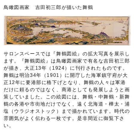
鳥瞰図画家 吉田初三郎が描いた舞鶴
サロンスペースでは『舞鶴図絵』の拡大写真を展示し
ます。『舞鶴図絵』は鳥瞰図画家で有名な吉田初三郎
が描き、大正13年（1924）に刊行されたものです。
舞鶴は明治34年（1901）に開庁した海軍鎮守府が大
正12年に要港部に格下げとなり、舞鶴の人々は軍港
だけに頼るのではなく、商港としても発展しようと画
策していました。この絵図には、舞鶴・中舞鶴・新舞
鶴の各港や市街地だけでなく、遠く北海道・樺太・浦
塩（ウラジオストック）まで描かれています。時代の
雰囲気がよく伝わる一枚です。是非間近に御覧下さ
い。