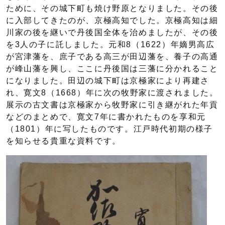
ために、その城下町も焼け野原となりました。その後
に入部してきたのが、京極高知でした。京極高知は細
川家の後を継いで丹後国全体を治めましたが、その後
を3人の子に託しました。元和8（1622）年嫡男高広
が宮津藩を、庶子である高三が田辺藩を、養子の高通
が峰山藩を興し、ここに丹後国は三藩に分かれること
になりました。田辺の城下町は京極家により再建さ
れ、寛文8（1668）年に次の牧野家に渡されました。
展示の古文書は京極家から牧野家に引き継がれた年貢
などのまとめで、寛文7年に書かれたものを享和元
（1801）年に写したものです。江戸時代初期の様子
を知らせる貴重な資料です。