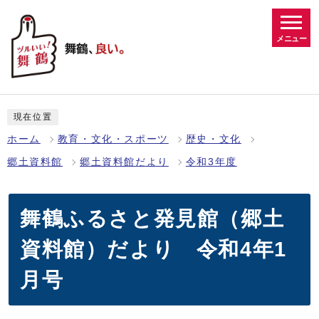
メニュー
現在位置
ホーム
教育・文化・スポーツ
歴史・文化
郷土資料館
郷土資料館だより
令和3年度
舞鶴ふるさと発見館（郷土
資料館）だより 令和4年1
月号