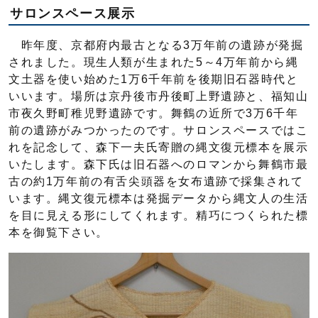
サロンスペース展示
昨年度、京都府内最古となる3万年前の遺跡が発掘
されました。現生人類が生まれた5～4万年前から縄
文土器を使い始めた1万6千年前を後期旧石器時代と
いいます。場所は京丹後市丹後町上野遺跡と、福知山
市夜久野町稚児野遺跡です。舞鶴の近所で3万6千年
前の遺跡がみつかったのです。サロンスペースではこ
れを記念して、森下一夫氏寄贈の縄文復元標本を展示
いたします。森下氏は旧石器へのロマンから舞鶴市最
古の約1万年前の有舌尖頭器を女布遺跡で採集されて
います。縄文復元標本は発掘データから縄文人の生活
を目に見える形にしてくれます。精巧につくられた標
本を御覧下さい。