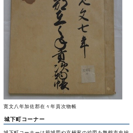
寛文八年加佐郡在々年貢次物帳
城下町コーナー
城下町コーナーは籠城図や京極家の絵図を舞鶴市史編