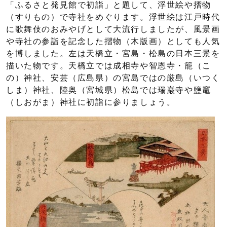
「ふるさと発見館で初詣」と題して、浮世絵や摺物
（すりもの）で寺社をめぐります。浮世絵は江戸時代
に歌舞伎のおみやげとして大流行しましたが、風景画
や寺社の参詣を記念した摺物（木版画）としても人気
を博しました。左は天橋立・宮島・松島の日本三景を
描いた物です。天橋立では成相寺や智恩寺・籠（こ
の）神社、安芸（広島県）の宮島ではの厳島（いつく
しま）神社、陸奥（宮城県）松島では瑞巌寺や鹽竈
（しおがま）神社に初詣に参りましょう。