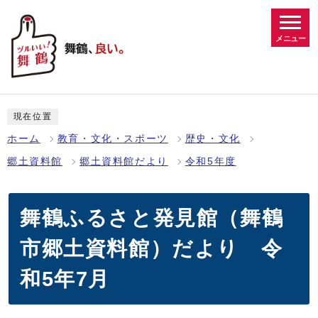
メニュー
現在位置
ホーム
教育・文化・スポーツ
歴史・文化
郷土資料館
郷土資料館だより
令和5年度
舞鶴ふるさと発見館（舞鶴
市郷土資料館）だより 令
和5年7月