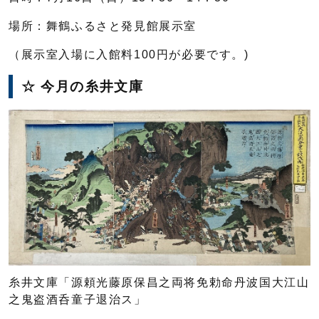
場所：舞鶴ふるさと発見館展示室
（展示室入場に入館料100円が必要です。)
☆ 今月の糸井文庫
糸井文庫「源頼光藤原保昌之両将免勅命丹波国大江山
之鬼盗酒呑童子退治ス」