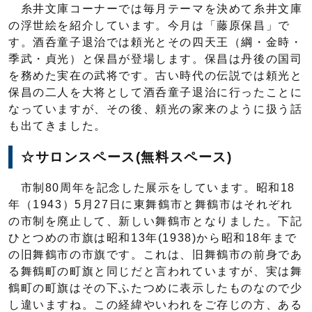
糸井文庫コーナーでは毎月テーマを決めて糸井文庫
の浮世絵を紹介しています。今月は「藤原保昌」で
す。酒呑童子退治では頼光とその四天王（綱・金時・
季武・貞光）と保昌が登場します。保昌は丹後の国司
を務めた実在の武将です。古い時代の伝説では頼光と
保昌の二人を大将として酒呑童子退治に行ったことに
なっていますが、その後、頼光の家来のように扱う話
も出てきました。
☆サロンスペース(無料スペース)
市制80周年を記念した展示をしています。昭和18
年（1943）5月27日に東舞鶴市と舞鶴市はそれぞれ
の市制を廃止して、新しい舞鶴市となりました。下記
ひとつめの市旗は昭和13年(1938)から昭和18年まで
の旧舞鶴市の市旗です。これは、旧舞鶴市の前身であ
る舞鶴町の町旗と同じだと言われていますが、実は舞
鶴町の町旗はその下ふたつめに表示したものなので少
し違いますね。この経緯やいわれをご存じの方、ある