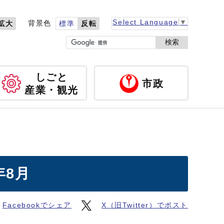
Select Language
▼
背景色
拡大
標準
反転
検索
しごと
市政
産業・観光
年8月
Facebookでシェア
X（旧Twitter）でポスト