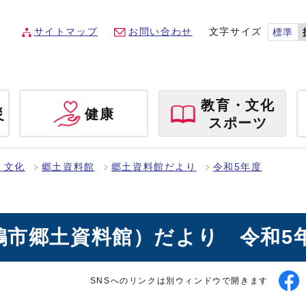
サイトマップ
お問い合わせ
文字サイズ
標準
教育・文化
災
健康
スポーツ
・文化
郷土資料館
郷土資料館だより
令和5年度
市郷土資料館）だより 令和5
SNSへのリンクは別ウィンドウで開きます