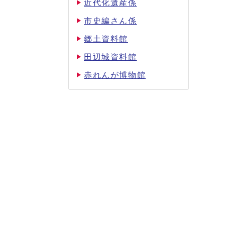
近代化遺産係
市史編さん係
郷土資料館
田辺城資料館
赤れんが博物館