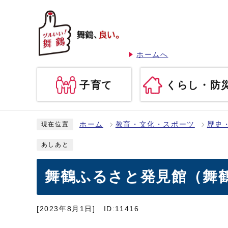
ホームへ
子育て
くらし・防
ホーム
教育・文化・スポーツ
歴史
現在位置
あしあと
舞鶴ふるさと発見館（舞鶴
[2023年8月1日]
ID:11416