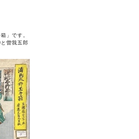
手箱」です。
神と曽我五郎