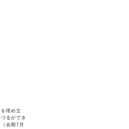
田を埋め立
いづるができ
（会期7月