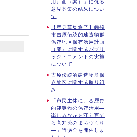
用計画（案）」に係る
意見募集の結果につい
て
【意見募集終了】舞鶴
市吉原伝統的建造物群
保存地区保存活用計画
（案）に関するパブリ
ック・コメントの実施
について
吉原伝統的建造物群保
存地区に関する取り組
み
「市民主体による歴史
的建築物の保存活用―
楽しみながら守り育て
る高知流のまちづくり
―」講演会を開催しま