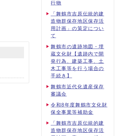
行物
「舞鶴市吉原伝統的建
造物群保存地区保存活
用計画」の策定につい
て
舞鶴市の遺跡地図・埋
蔵文化財【遺跡内で開
発行為、建築工事、土
木工事等を行う場合の
手続き】
舞鶴市近代化遺産保存
審議会
令和8年度舞鶴市文化財
保全事業等補助金
「舞鶴市吉原伝統的建
造物群保存地区保存活