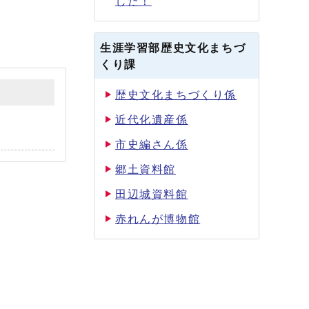
した！
生涯学習部歴史文化まちづ
くり課
歴史文化まちづくり係
近代化遺産係
市史編さん係
郷土資料館
田辺城資料館
赤れんが博物館