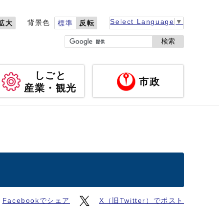
Select Language
▼
背景色
拡大
標準
反転
検索
しごと
市政
産業・観光
Facebookでシェア
X（旧Twitter）でポスト