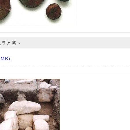
ムラと墓～
MB)