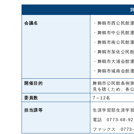
会議名
・舞鶴市西公民館
・舞鶴市中公民館
・舞鶴市南公民館
・舞鶴市加佐公民
・舞鶴市大浦会館
・舞鶴市城南会館
開催目的
舞鶴市公民館条例
見を聴くため、各
委員数
7～12名
担当課等
生涯学習部生涯学
電話 0773-68-92
ファックス 0773-6