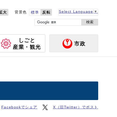
Select Language
▼
背景色
拡大
標準
反転
検索
しごと
市政
産業・観光
Facebookでシェア
X（旧Twitter）でポスト