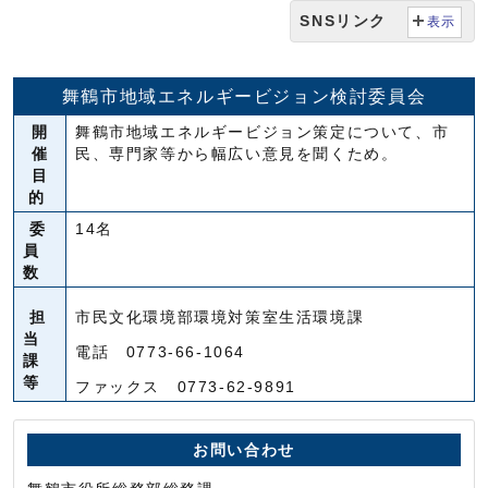
SNSリンク
表示
舞鶴市地域エネルギービジョン検討委員会
開
舞鶴市地域エネルギービジョン策定について、市
催
民、専門家等から幅広い意見を聞くため。
目
的
委
14名
員
数
担
市民文化環境部環境対策室生活環境課
当
電話 0773-66-1064
課
等
ファックス 0773-62-9891
お問い合わせ